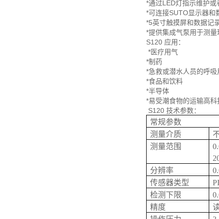
*通过LED灯指示维护
*可连接SUTO显示器
*5英寸触摸屏和数据记录
*提供集成气泵用于测量
S120 应用：
*医疗用气
*制药
*急救或潜水人员的呼吸
*食品和饮料
*半导体
*易受潮食物的运输高科
S120 技术参数：
常规参数
测量介质
测量范围
0
2
分辨率
0
传感器类型
P
检测下限
0
精度
读