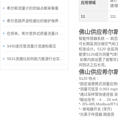
医疗
应用领域
道/
希尔斯流量计的优缺点都来看看
11
111
希尔思超声波检漏仪的维护保养规程
佛山供应希尔
在将来，希尔思热式质量流量计能够帮助实现能源节约、环保减排等目标
智能传感器系统 — 助
可长期监测压缩空气和工
S430皮托管流量计流速和差压
校准设计。S120 会
能使S120成为测量气
S531测漏仪如何助力能源行业实现安全运维？
如果内部设置了报警并且
间到达之后长亮。
佛山供应希尔
S120 特点 ：
*固定或便携式测量应用
*测量可低至 0.003 mg/
*通过采样管快速连接,
*输出信号: - 4 ... 20 mA
*- RS-485,Modbus/RT
*- 继电器开关 (常开)
*光离子传感器,精度高