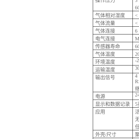
操作压力
3
6
气体相对湿度
<
气体流量
<
气体连接
6
电气连接
M
传感器寿命
气体温度
2
-2
环境温度
30
运输温度
4 
输出信号
R
继
2
电源
显示和数据记录
应用
外壳/尺寸
聚