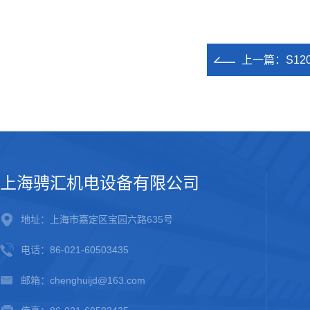
上一篇：
S1
上海骋汇机电设备有限公司
地址：上海市嘉定区宝园六路635号
电话：86-021-60503435
邮箱：chenghuijd@163.com