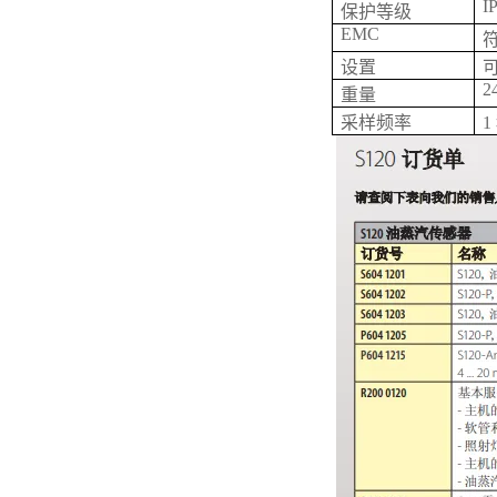
I
保护等级
EMC
符
设置
2
重量
采样频率
1