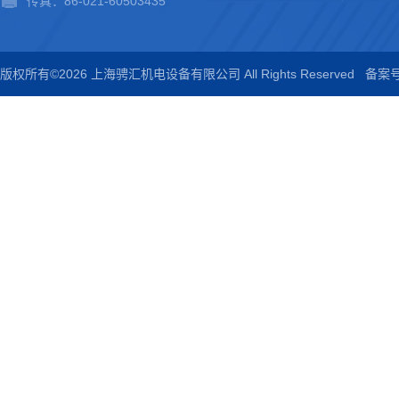
传真：86-021-60503435
版权所有©2026 上海骋汇机电设备有限公司 All Rights Reserved
备案号