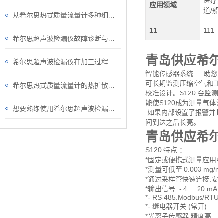
医疗
应用领域
道/
从希尔思热式质量流量计多种细节了解操作要点
11
111
希尔思超声波检漏仪故障诊断与处理
青岛供应希
希尔思超声波检漏仪在加工过程中需要考虑的检漏问题有哪些？
智能传感器系统 — 助
可长期监测压缩空气和工
希尔思热式质量流量计的热扩散技术是一种在苛刻条件下性能优良、可靠性高的技术
校准设计。S120 会
能使S120成为测量气
想要熟练使用希尔思超声波检漏仪得从结构入手
如果内部设置了报警并且
间到达之后长亮。
青岛供应希
S120 特点 ：
*固定或便携式测量应用
*测量可低至 0.003 mg/
*通过采样管快速连接,
*输出信号: - 4 ... 20 mA
*- RS-485,Modbus/RT
*- 继电器开关 (常开)
*光离子传感器,精度高