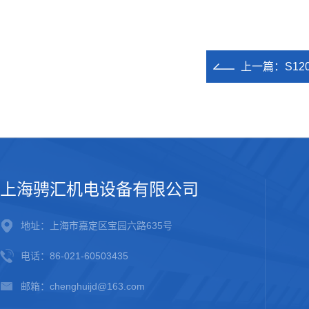
上一篇：
S1
上海骋汇机电设备有限公司
地址：上海市嘉定区宝园六路635号
电话：86-021-60503435
邮箱：chenghuijd@163.com