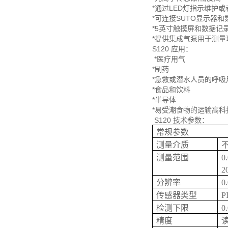
*通过LED灯指示维护
*可连接SUTO显示器
*5英寸触摸屏和数据记录
*提供集成气泵用于测量
S120 应用：
*医疗用气
*制药
*急救或潜水人员的呼吸
*食品和饮料
*半导体
*易受潮食物的运输高科
S120 技术参数：
常规参数
测量介质
测量范围
0
2
分辨率
0
传感器类型
P
检测下限
0
精度
读