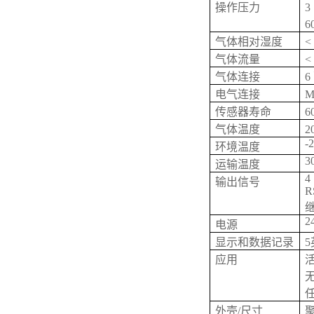
操作压力
3
6
气体相对湿度
<
气体流量
<
气体连接
6
电气连接
M
传感器寿命
气体温度
2
-2
环境温度
30
运输温度
4 
输出信号
R
继
2
电源
显示和数据记录
应用
外壳/尺寸
聚