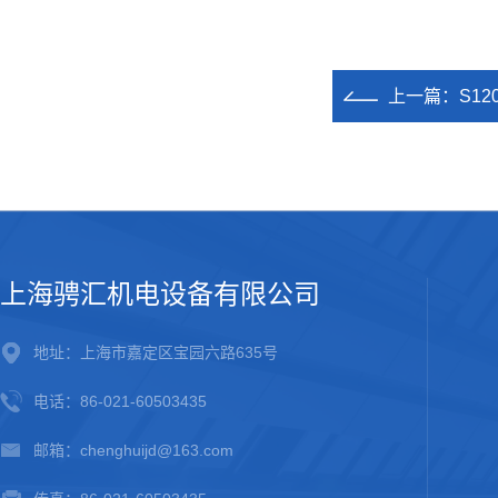
上一篇：
S1
上海骋汇机电设备有限公司
地址：上海市嘉定区宝园六路635号
电话：86-021-60503435
邮箱：chenghuijd@163.com