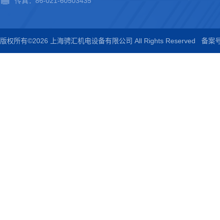
传真：86-021-60503435
版权所有©2026 上海骋汇机电设备有限公司 All Rights Reserved
备案号