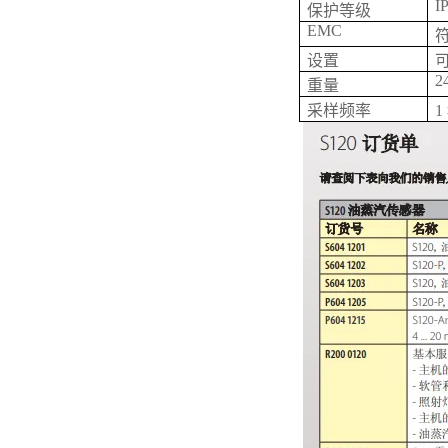
I
保护等级
EMC
符
设置
2
重量
采样频率
1