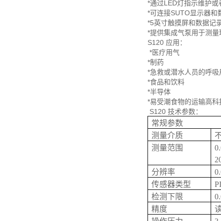
*通过LED灯指示维护
*可连接SUTO显示器
*5英寸触摸屏和数据记录
*提供集成气泵用于测量
S120 应用：
*医疗用气
*制药
*急救或潜水人员的呼吸
*食品和饮料
*半导体
*易受潮食物的运输高科
S120 技术参数：
常规参数
测量介质
测量范围
0
2
分辨率
0
传感器类型
P
检测下限
0
精度
读