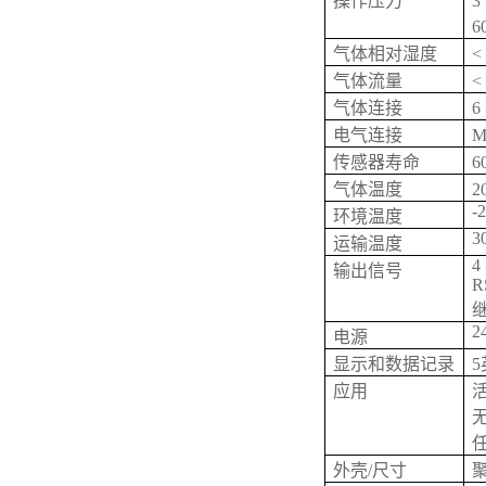
操作压力
3
6
气体相对湿度
<
气体流量
<
气体连接
6
电气连接
M
传感器寿命
气体温度
2
-2
环境温度
30
运输温度
4 
输出信号
R
继
2
电源
显示和数据记录
应用
外壳/尺寸
聚