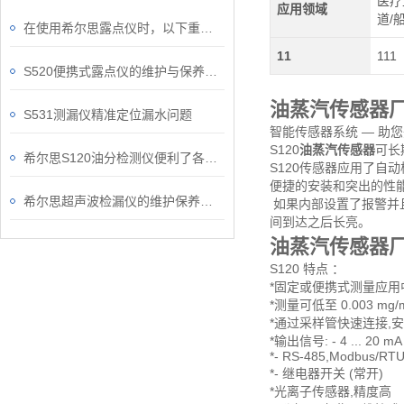
医疗
应用领域
道/
在使用希尔思露点仪时，以下重要事项不可忽视
11
111
S520便携式露点仪的维护与保养指南
油蒸汽传感器
S531测漏仪精准定位漏水问题
智能传感器系统 — 助
S120
油蒸汽传感器
可长
希尔思S120油分检测仪便利了各行业的运营和维护工作
S120传感器应用了自
便捷的安装和突出的性能
希尔思超声波检漏仪的维护保养规程
如果内部设置了报警并且
间到达之后长亮。
油蒸汽传感器
S120 特点 ：
*固定或便携式测量应用
*测量可低至 0.003 mg/
*通过采样管快速连接,
*输出信号: - 4 ... 20 mA
*- RS-485,Modbus/RT
*- 继电器开关 (常开)
*光离子传感器,精度高