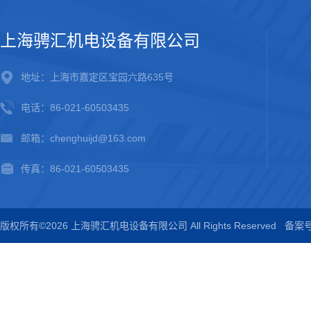
上海骋汇机电设备有限公司
地址：上海市嘉定区宝园六路635号
电话：86-021-60503435
邮箱：chenghuijd@163.com
传真：86-021-60503435
版权所有©2026 上海骋汇机电设备有限公司 All Rights Reserved
备案号