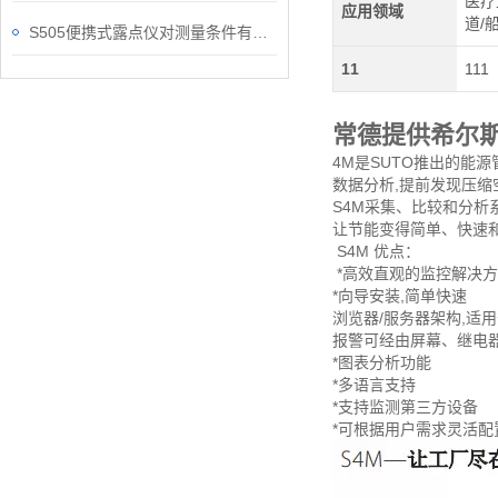
医疗
应用领域
道/
S505便携式露点仪对测量条件有些什么要求？
11
111
常德提供希尔
4M是SUTO推出的能
数据分析,提前发现压
S4M采集、比较和分析
让节能变得简单、快速
S4M 优点：
*高效直观的监控解决
*向导安装,简单快速
浏览器/服务器架构,适
报警可经由屏幕、继电
*图表分析功能
*多语言支持
*支持监测第三方设备
*可根据用户需求灵活配