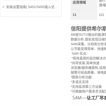
医疗
应用领域
道/
安装设置指南| S401/S450插入式热式质量流量计
11
111
信阳提供希尔
4M是SUTO推出的能
数据分析,提前发现压
S4M采集、比较和分析
让节能变得简单、快速
S4M 优点：
*高效直观的监控解决
*向导安装,简单快速
浏览器/服务器架构,适
报警可经由屏幕、继电
*图表分析功能
*多语言支持
*支持监测第三方设备
*可根据用户需求灵活配