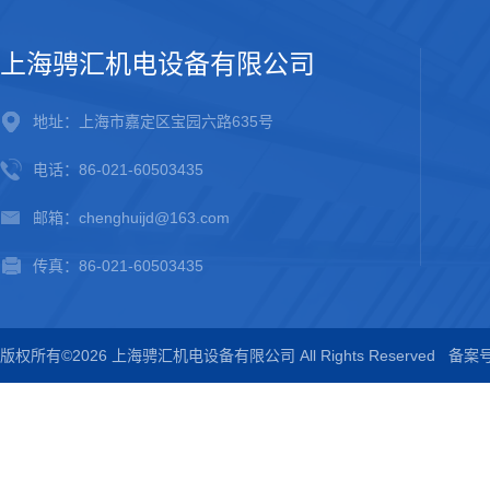
上海骋汇机电设备有限公司
地址：上海市嘉定区宝园六路635号
电话：86-021-60503435
邮箱：chenghuijd@163.com
传真：86-021-60503435
版权所有©2026 上海骋汇机电设备有限公司 All Rights Reserved
备案号