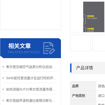
相关文章
RELATED ARTICLES
希尔思压缩空气品质分析仪启动要做哪些准备工作？
产品详情
S430皮托管流量计在运行时的环境可别忽视了
品牌
其他
如何消弱SUTO/希尔思流量传感器的正交干扰问题？
产地类别
进口
希尔思超声波检漏仪故障诊断与处理技术