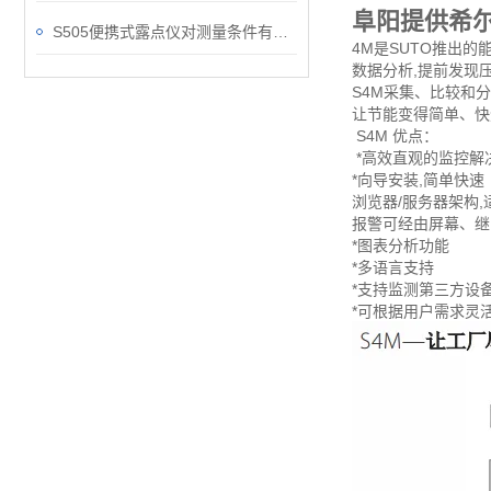
阜阳提供希
S505便携式露点仪对测量条件有些什么要求？
4M是SUTO推出
数据分析,提前发现
S4M采集、比较和
让节能变得简单、快
S4M 优点：
*高效直观的监控解
*向导安装,简单快速
浏览器/服务器架构
报警可经由屏幕、继
*图表分析功能
*多语言支持
*支持监测第三方设
*可根据用户需求灵