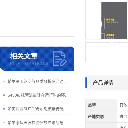
相关文章
RELATED ARTICLES
希尔思压缩空气品质分析仪启动要做哪些准备工作？
产品详情
S430皮托管流量计在运行时的环境可别忽视了
品牌
其他
如何消弱SUTO/希尔思流量传感器的正交干扰问题？
产地类别
进口
希尔思超声波检漏仪故障诊断与处理技术