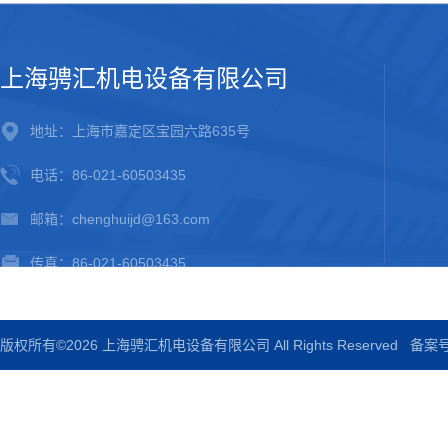
上海骋汇机电设备有限公司
地址：上海市嘉定区宝园六路635号
电话：86-021-60503435
邮箱：chenghuijd@163.com
传真：86-021-60503435
版权所有©2026 上海骋汇机电设备有限公司 All Rights Reserved
备案号