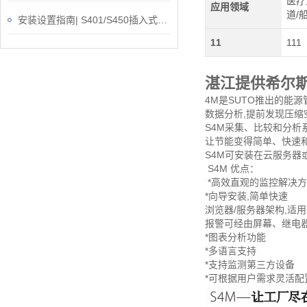
医疗
应用领域
道/
安装设置指南| S401/S450插入式热式质量流量计
11
111
湛江提供希尔
4M是SUTO推出的能
数据分析,提前发现压
S4M采集、比较和分析
让节能变得简单、快速
S4M可安装在云服务器
S4M 优点：
*高效直观的监控解决
*向导安装,简单快速
浏览器/服务器架构,适
报警可经由屏幕、继电
*图表分析功能
*多语言支持
*支持监测第三方设备
*可根据用户需求灵活配