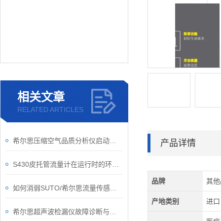
相关文章
RELATED ARTICLES
希尔思压缩空气品质分析仪启动要做哪些准备工作？
产品详情
S430皮托管流量计在运行时的环境可别忽视了
品牌
其他
如何消弱SUTO/希尔思流量传感器的正交干扰问题？
产地类别
进口
希尔思超声波检漏仪故障诊断与处理技术