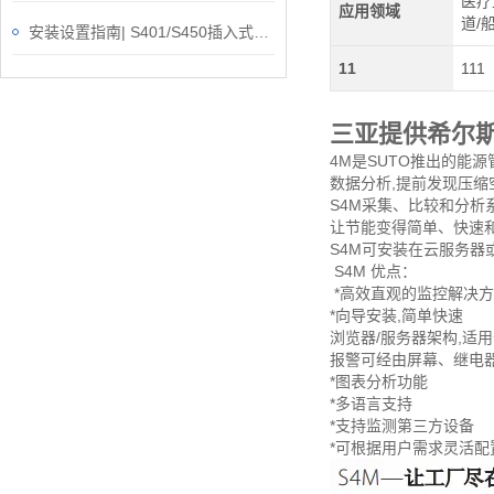
医疗
应用领域
道/
安装设置指南| S401/S450插入式热式质量流量计
11
111
三亚提供希尔
4M是SUTO推出的能
数据分析,提前发现压
S4M采集、比较和分析
让节能变得简单、快速
S4M可安装在云服务器
S4M 优点：
*高效直观的监控解决
*向导安装,简单快速
浏览器/服务器架构,适
报警可经由屏幕、继电
*图表分析功能
*多语言支持
*支持监测第三方设备
*可根据用户需求灵活配