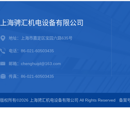
上海骋汇机电设备有限公司
地址：上海市嘉定区宝园六路635号
电话：86-021-60503435
邮箱：chenghuijd@163.com
传真：86-021-60503435
版权所有©2026 上海骋汇机电设备有限公司 All Rights Reserved
备案号