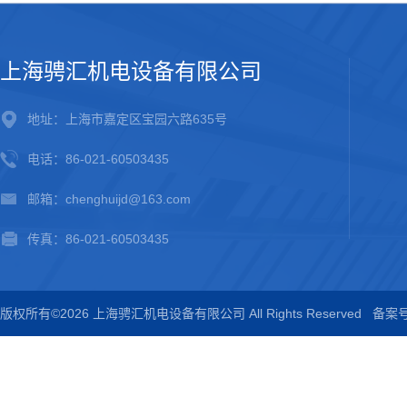
上海骋汇机电设备有限公司
地址：上海市嘉定区宝园六路635号
电话：86-021-60503435
邮箱：chenghuijd@163.com
传真：86-021-60503435
版权所有©2026 上海骋汇机电设备有限公司 All Rights Reserved
备案号