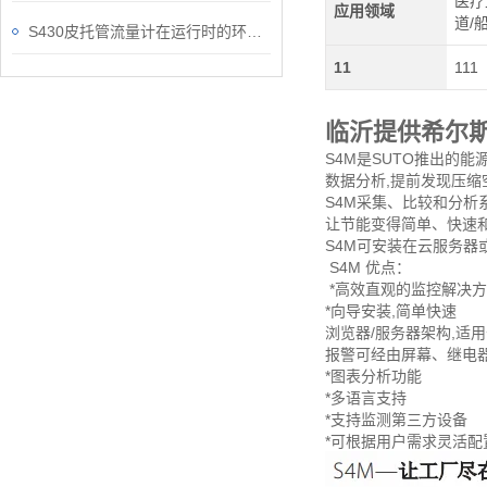
医疗
应用领域
道/
S430皮托管流量计在运行时的环境可别忽视了
11
111
临沂提供希尔
S4M是SUTO推出的
数据分析,提前发现压
S4M采集、比较和分析
让节能变得简单、快速
S4M可安装在云服务器
S4M 优点：
*高效直观的监控解决
*向导安装,简单快速
浏览器/服务器架构,适
报警可经由屏幕、继电
*图表分析功能
*多语言支持
*支持监测第三方设备
*可根据用户需求灵活配