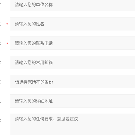
：
：
：
：
：
：
：