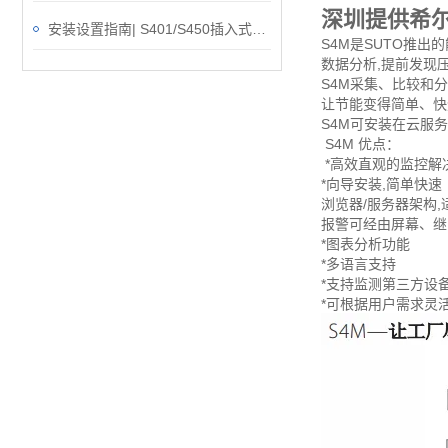
深圳提供希
安装设置指南| S401/S450插入式热式质量流量计
S4M是SUTO推出
数据分析,提前发现
S4M采集、比较和
让节能变得简单、快
S4M可安装在云服
S4M 优点：
*高效直观的监控解
*向导安装,简单快速
浏览器/服务器架构
报警可经由屏幕、继
*图表分析功能
*多语言支持
*支持监测第三方设
*可根据用户需求灵