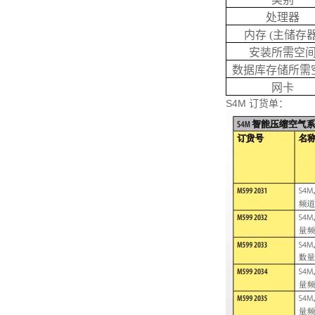
处理器
内存 (主储存器
安装所需空
数据库存储所需
网卡
S4M 订货单：