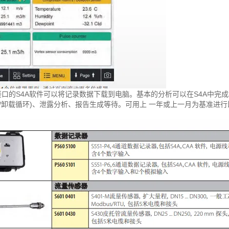
接口的S4A软件可以将记录数据下载到电脑。基本的分析可以在S4A中完
,加/卸载循环)、泄露分析、报告生成等待。可用上 一年或上一月为基准进