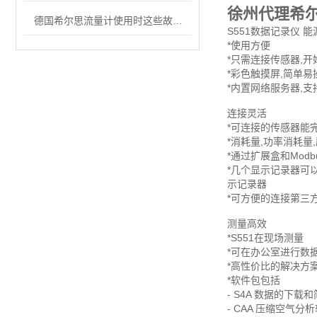
徐州代理希
德国希尔思流量计使用时这些故障要警惕
S551数据记录仪 能
*使用方便
*只需连接传感器,
*彩色触摸屏,简单易
*内置网络服务器,
连接灵活
*可连接的传感器能
*消耗量,功率消耗量
*通过扩展盒和Mod
*几个显示记录器可
示记录器
*可方便的连接第三
测量高效
*S551在现场测量
*可在办公室进行数
*高性价比的解决方
*软件包包括
- S4A 数据的下载
- CAA 压缩空气分