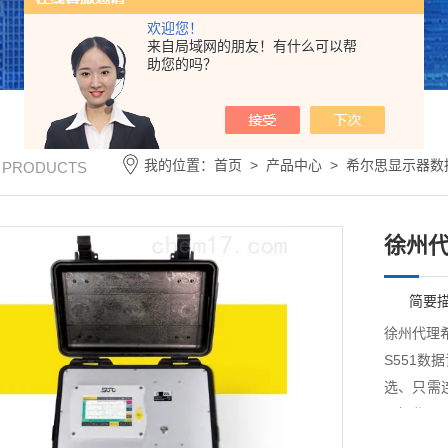
欢迎您！
来自局域网的朋友！有什么可以帮
助您的吗？
我的位置：
首页
>
产品中心
>
希尔思显示器数
/ PRODUCTS
徐州
简要
徐州代理
S551数据
选、只需
易操作 