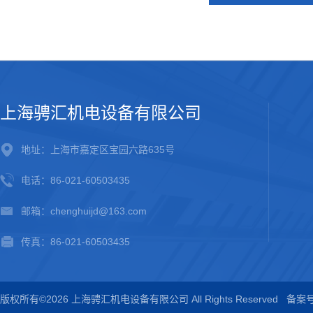
上海骋汇机电设备有限公司
地址：上海市嘉定区宝园六路635号
电话：86-021-60503435
邮箱：chenghuijd@163.com
传真：86-021-60503435
版权所有©2026 上海骋汇机电设备有限公司 All Rights Reserved
备案号