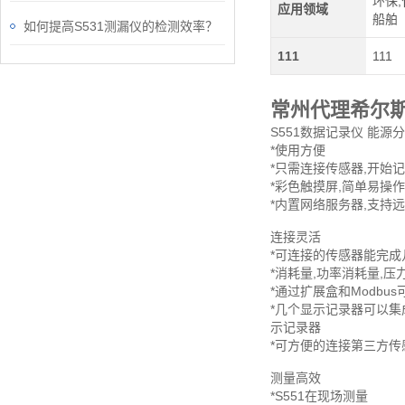
环保,
应用领域
船舶
如何提高S531测漏仪的检测效率？
111
111
常州代理希尔
S551数据记录仪 能源分
*使用方便
*只需连接传感器,开始
*彩色触摸屏,简单易操作
*内置网络服务器,支持
连接灵活
*可连接的传感器能完成
*消耗量,功率消耗量,压
*通过扩展盒和Modbu
*几个显示记录器可以集
示记录器
*可方便的连接第三方传
测量高效
*S551在现场测量