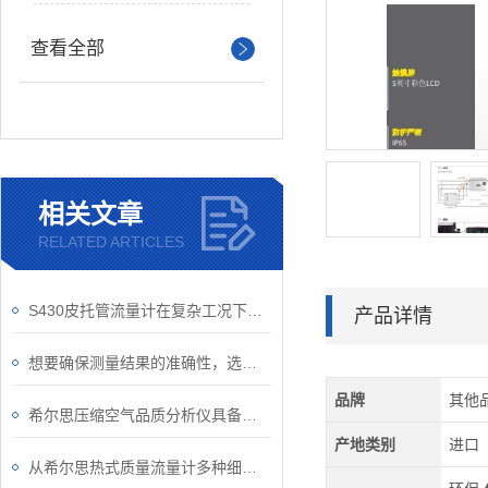
查看全部
相关文章
RELATED ARTICLES
S430皮托管流量计在复杂工况下的稳定表现
产品详情
想要确保测量结果的准确性，选对S430皮托管流量计很重要！
品牌
其他
希尔思压缩空气品质分析仪具备的优势
产地类别
进口
从希尔思热式质量流量计多种细节了解操作要点