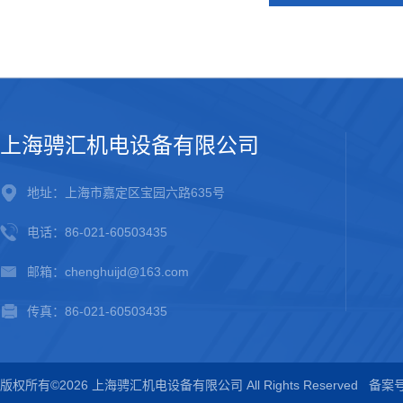
上海骋汇机电设备有限公司
地址：上海市嘉定区宝园六路635号
电话：86-021-60503435
邮箱：chenghuijd@163.com
传真：86-021-60503435
版权所有©2026 上海骋汇机电设备有限公司 All Rights Reserved
备案号