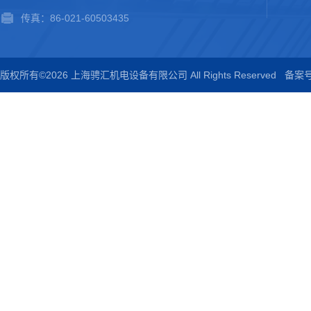
传真：86-021-60503435
版权所有©2026 上海骋汇机电设备有限公司 All Rights Reserved
备案号