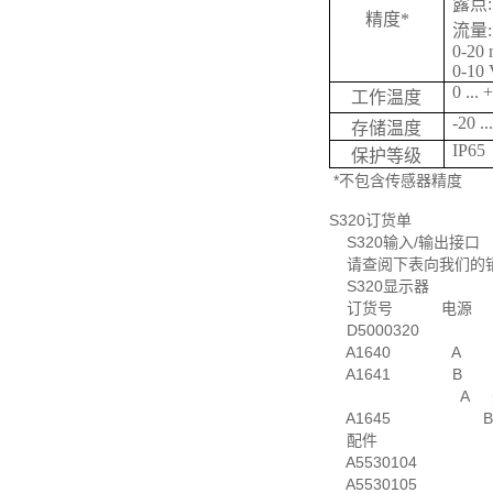
露点
精度*
流量
0-20
0-10 
0 ...
工作温度
-20 .
存储温度
IP65
保护等级
*不包含传感器精度
S320订货单
S320输入/输出接口
请查阅下表向我们的
S320显示器
订货号 电源 
D5000320 S3
A1640 A 电源10
A1641 B 电源18
A 
A1645 B 挂
配件
A5530104 5米传
A5530105 10米