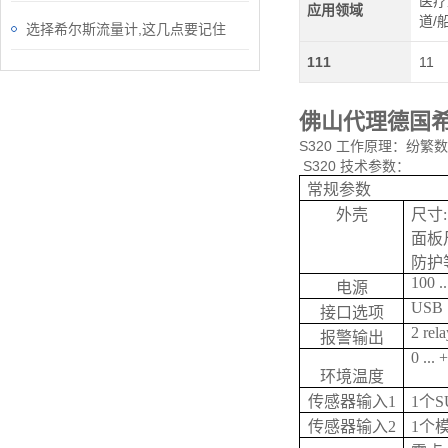
医疗
应用领域
道/
选择希尔斯流量计,这几点要记住
111
11
佛山代理德国希
S320 工作原理：纷
S320 技术参数：
常规参数
外壳
尺寸
面板尺
防护等
100 .
电源
USB
接口选项
2 rel
报警输出
0 ...
环境温度
传感器输入1
1个SU
传感器输入2
1个模