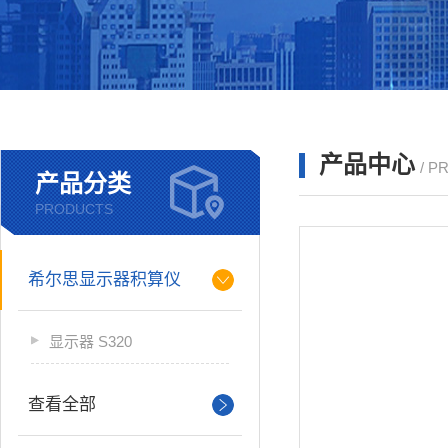
产品中心
/ P
产品分类
PRODUCTS
希尔思显示器积算仪
显示器 S320
查看全部