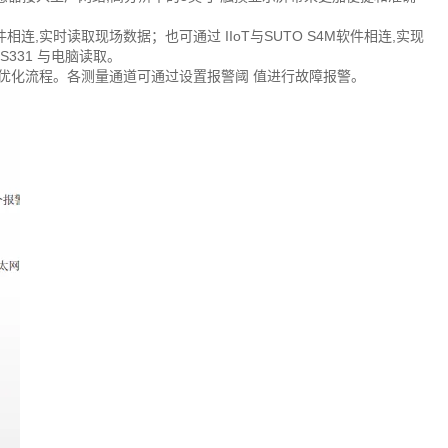
S4M软件相连,实时读取现场数据；也可通过 IIoT与SUTO S4M软件相连,实现
 S331 与电脑读取。
率、优化流程。各测量通道可通过设置报警阈 值进行故障报警。