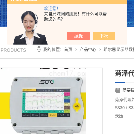
欢迎您！
来自局域网的朋友！有什么可以帮
助您的吗？
我的位置：
首页
>
产品中心
>
希尔思显示器数
/ PRODUCTS
菏泽
简要
菏泽代理
S330 
录压
缩空气系
功率、压