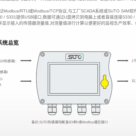
持通过Modbus/RTU或Modbus/TCP协议,与工厂SCADA系统或SUTO 
0 / S331提供USB接口,数据可通过U盘拷贝到电脑上或者直接连接S330 /
31可读取并显示接入的传感器测量值,对测量值进行计算以便更好的监视生产效