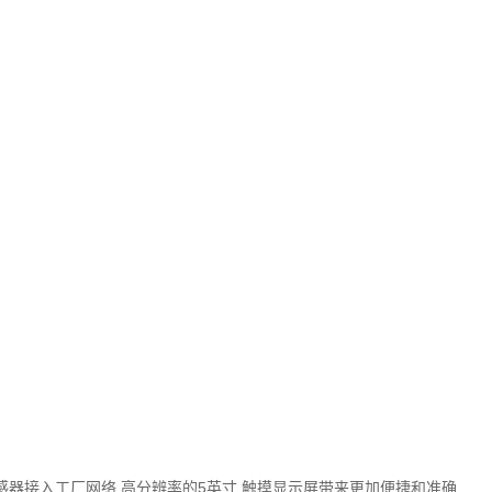
6个传感器接入工厂网络,高分辨率的5英寸 触摸显示屏带来更加便捷和准确