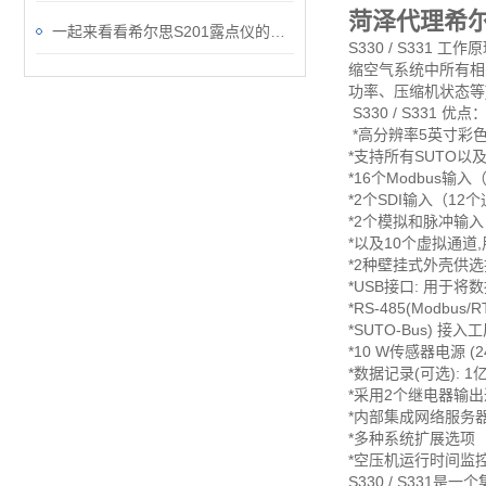
菏泽代理希
一起来看看希尔思S201露点仪的禁用区域和可用区域
S330 / S3​
缩空气系统中所有相
功率、压缩机状态等
S330 / S331 优点
*高分辨率5英寸彩
*支持所有SUTO以
*16个Modbus输
*2个SDI输入（12
*2个模拟和脉冲输入
*以及10个虚拟通道,
*2种壁挂式外壳供选
*USB接口: 用于
*RS-485(Modbus/
*SUTO-Bus) 接
*10 W传感器电源 (24
*数据记录(可选): 
*采用2个继电器输
*内部集成网络服务
*多种系统扩展选项
*空压机运行时间监
S330 / S33