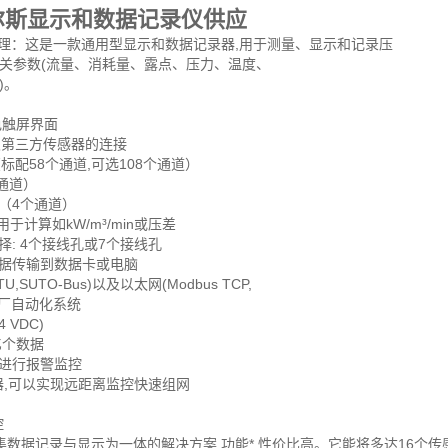
尔斯显示和数据记录仪供应
31 工作原理：这是一款通用型显示和数据记录器,用于测量、显示和记录压
关参数(流量、消耗量、露点、压力、温度、
)。
：
色触屏界面
及第三方传感器的连接
入（标配58个通道,可选108个通道）
个通道）
（4个通道）
用于计算如kW/m³/min或压差
择: 4个接线孔或7个接线孔
将数据传输到数据卡或电脑
RTU,SUTO-Bus)以及以太网(Modbus TCP,
入工厂自动化系统
 VDC)
1亿个数据
出进行报警监控
器,可以实现远距离监控快速组网
控
1是一个集数据记录与显示为一体的解决方案,功能*,性价比高。它能将多达1