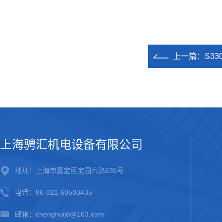
上一篇：
S3
上海骋汇机电设备有限公司
地址：上海市嘉定区宝园六路635号
电话：86-021-60503435
邮箱：chenghuijd@163.com