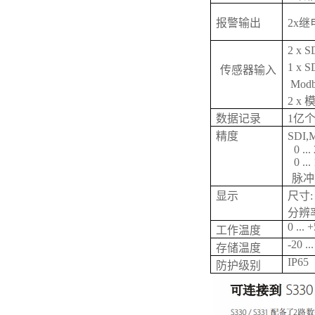
报警输出
2x继电
2 x 
1 x S
传感器输入
Mod
2 x
数据记录
1亿个
精度
SDI
0 ..
0 ..
脉冲
显示
尺寸: 
分辨率:
0 ... 
工作温度
-20 ..
存储温度
IP65
防护级别