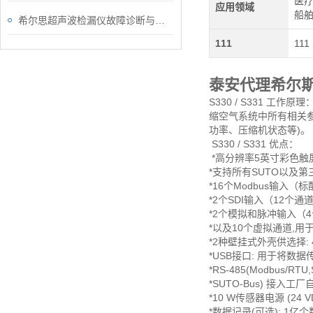
医疗
应用领域
船
希尔思超声波检漏仪故障诊断与处理技术
111
111
泰安代理希尔
S330 / S3​31
缩空气系统中所有相关
功率、压缩机状态等)。
S330 / S331 优点：
*高分辨率5英寸彩色触
*支持所有SUTO以及
*16个Modbus输入（
*2个SDI输入（12个通
*2个模拟和脉冲输入（
*以及10个虚拟通道,用于
*2种壁挂式外壳供选择:
*USB接口: 用于将数
*RS-485(Modbus/RT
*SUTO-Bus) 接入工
*10 W传感器电源 (24 V
*数据记录(可选): 1亿