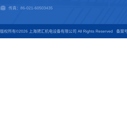
传真：86-021-60503435
版权所有©2026 上海骋汇机电设备有限公司 All Rights Reserved
备案号