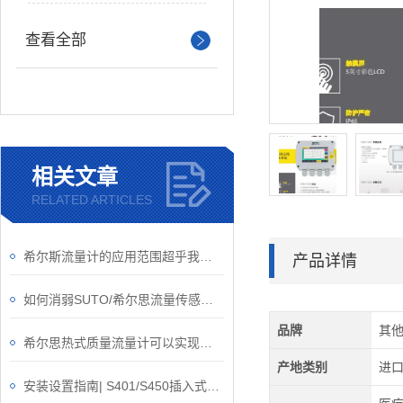
查看全部
相关文章
RELATED ARTICLES
希尔斯流量计的应用范围超乎我们的想象
产品详情
如何消弱SUTO/希尔思流量传感器的正交干扰问题？
品牌
其
希尔思热式质量流量计可以实现工厂自动化、集成化
产地类别
进
安装设置指南| S401/S450插入式热式质量流量计