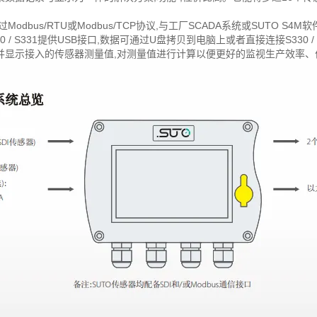
持通过Modbus/RTU或Modbus/TCP协议,与工厂SCADA系统或SUTO 
0 / S331提供USB接口,数据可通过U盘拷贝到电脑上或者直接连接S330 /
31可读取并显示接入的传感器测量值,对测量值进行计算以便更好的监视生产效