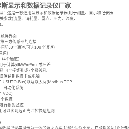
尔斯显示和数据记录仪厂家
31 工作原理：这是一款通用型显示和数据记录器,用于测量、显示和记录压
关参数(流量、消耗量、露点、压力、温度、
)。
：
色触屏界面
及第三方传感器的连接
入（标配58个通道,可选108个通道）
个通道）
（4个通道）
用于计算如kW/m³/min或压差
择: 4个接线孔或7个接线孔
将数据传输到数据卡或电脑
RTU,SUTO-Bus)以及以太网(Modbus TCP,
入工厂自动化系统
 VDC)
1亿个数据
出进行报警监控
器,可以实现远距离监控快速组网
控
1是一个集数据记录与显示为一体的解决方案,功能*,性价比高。它能将多达1