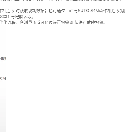
S4M软件相连,实时读取现场数据；也可通过 IIoT与SUTO S4M软件相连,实现
 S331 与电脑读取。
率、优化流程。各测量通道可通过设置报警阈 值进行故障报警。