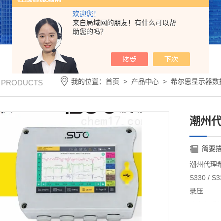
欢迎您！
来自局域网的朋友！有什么可以帮
助您的吗？
我的位置：
首页
>
产品中心
>
希尔思显示器数
/ PRODUCTS
潮州
简要
潮州代理
S330 
录压
缩空气系
功率、压