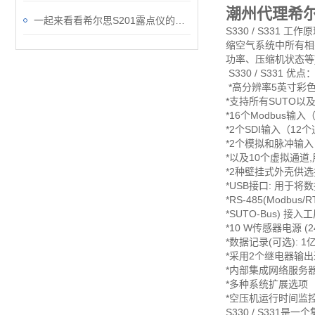
潮州代理希
一起来看看希尔思S201露点仪的禁用区域和可用区域
S330 / S3​
缩空气系统中所有相
功率、压缩机状态等
S330 / S331 优点
*高分辨率5英寸彩
*支持所有SUTO以
*16个Modbus输
*2个SDI输入（12
*2个模拟和脉冲输入
*以及10个虚拟通道,
*2种壁挂式外壳供选
*USB接口: 用于
*RS-485(Modbus/
*SUTO-Bus) 接
*10 W传感器电源 (24
*数据记录(可选): 
*采用2个继电器输
*内部集成网络服务
*多种系统扩展选项
*空压机运行时间监
S330 / S33