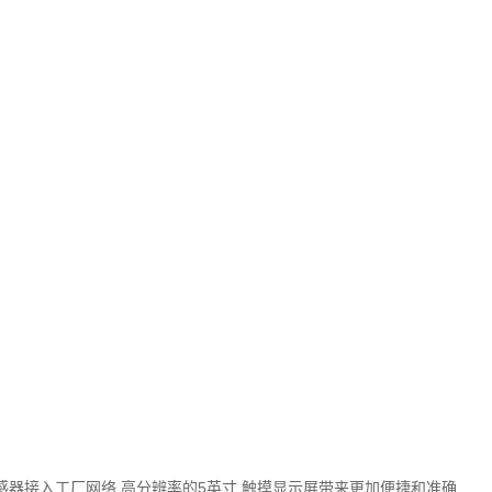
6个传感器接入工厂网络,高分辨率的5英寸 触摸显示屏带来更加便捷和准确