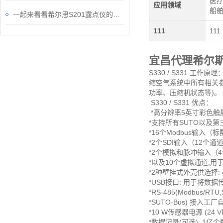
医疗
应用领域
船
一起来看看希尔思S201露点仪的禁用区域和可用区域
111
111
宜昌代理希尔
S330 / S3​31
缩空气系统中所有相关
功率、压缩机状态等)。
S330 / S331 优点：
*高分辨率5英寸彩色触
*支持所有SUTO以及
*16个Modbus输入（
*2个SDI输入（12个通
*2个模拟和脉冲输入（
*以及10个虚拟通道,用于
*2种壁挂式外壳供选择:
*USB接口: 用于将数
*RS-485(Modbus/RT
*SUTO-Bus) 接入工
*10 W传感器电源 (24 V
*数据记录(可选): 1亿