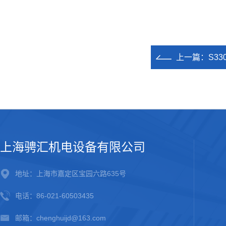
上一篇：
S3
上海骋汇机电设备有限公司
地址：上海市嘉定区宝园六路635号
电话：86-021-60503435
邮箱：chenghuijd@163.com