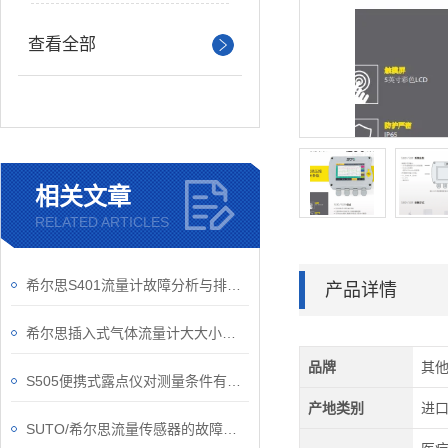
查看全部
相关文章
RELATED ARTICLES
希尔思S401流量计故障分析与排除，是每个操作员须学会的知识要点
产品详情
希尔思插入式气体流量计大大小小的知识点，你都了解了吗？
品牌
其
S505便携式露点仪对测量条件有些什么要求？
产地类别
进
SUTO/希尔思流量传感器的故障如何解除？