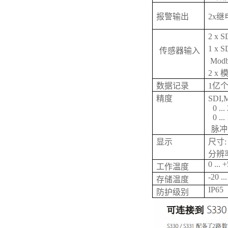
报警输出
2x继电
2 x 
1 x S
传感器输入
Mod
2 x
数据记录
1亿个
精度
SDI
0 ..
0 ..
脉冲
显示
尺寸: 
分辨率:
0 ... 
工作温度
-20 ..
存储温度
IP65
防护级别