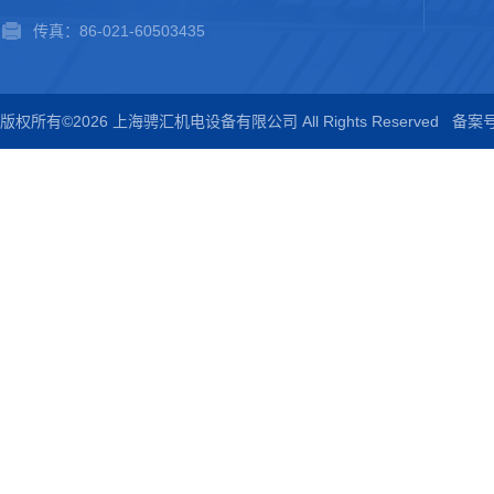
传真：86-021-60503435
版权所有©2026 上海骋汇机电设备有限公司 All Rights Reserved
备案号