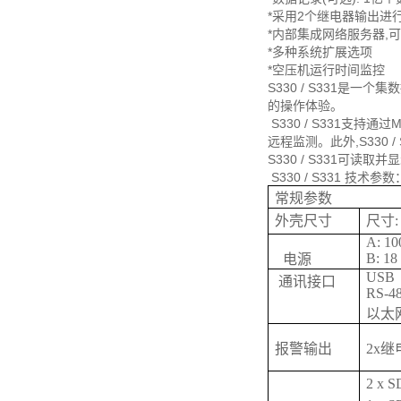
*采用2个继电器输出进
*内部集成网络服务器,
*多种系统扩展选项
*空压机运行时间监控
S330 / S331是
的操作体验。
S330 / S331支持通
远程监测。此外,S330 
S330 / S331
S330 / S331 技术参数
常规参数
外壳尺寸
尺寸: 
A: 10
B: 18
电源
USB
通讯接口
RS-4
以太
报警输出
2x继电
2 x 