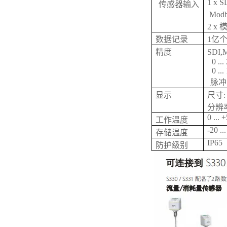
1 x S
传感器输入
Mod
2 x
数据记录
1亿个
精度
SDI
0 ..
0 ..
脉冲
显示
尺寸: 
分辨率:
0 ... 
工作温度
-20 ..
存储温度
IP65
防护级别