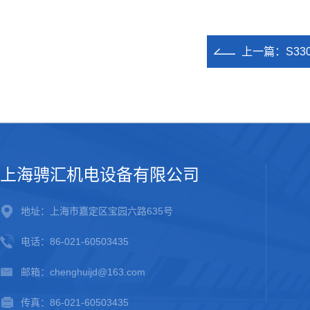
上一篇：
S3
上海骋汇机电设备有限公司
地址：上海市嘉定区宝园六路635号
电话：86-021-60503435
邮箱：chenghuijd@163.com
传真：86-021-60503435