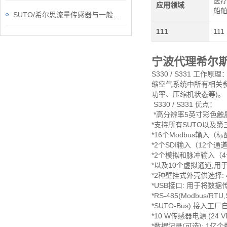
医疗
应用领域
船
SUTO/希尔思流量传感器与一般的水流传感器有什么不一样？
111
111
宁波代理希尔
S330 / S331 
缩空气系统中所有相关
功率、压缩机状态等)。
S330 / S331 优点：
*高分辨率5英寸彩色触
*支持所有SUTO以及
*16个Modbus输入（
*2个SDI输入（12个通
*2个模拟和脉冲输入（
*以及10个虚拟通道,用于
*2种壁挂式外壳供选择:
*USB接口: 用于将数
*RS-485(Modbus/RT
*SUTO-Bus) 接入工
*10 W传感器电源 (24 V
*数据记录(可选): 1亿