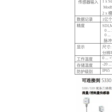
1 x S
传感器输入
Mod
2 x
数据记录
1亿个
精度
SDI
0 ..
0 ..
脉冲
显示
尺寸: 
分辨率:
0 ... 
工作温度
-20 ..
存储温度
IP65
防护级别