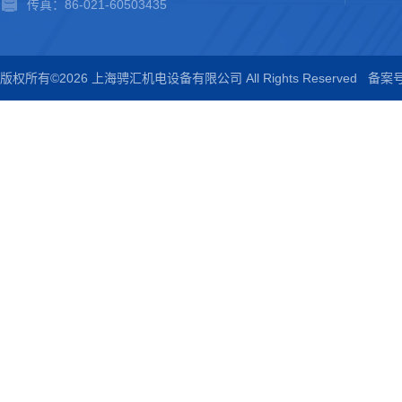
传真：86-021-60503435
版权所有©2026 上海骋汇机电设备有限公司 All Rights Reserved
备案号