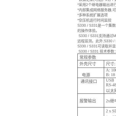
*采用2个继电器输出进
*内部集成网络服务器,
*多种系统扩展选项
*空压机运行时间监控
S330 / S331是
的操作体验。
S330 / S331支持通
远程监测。此外,S330 
S330 / S331
S330 / S331 技术参数
常规参数
外壳尺寸
尺寸: 
A: 10
B: 18
电源
USB
通讯接口
RS-4
以太
报警输出
2x继电
2 x 