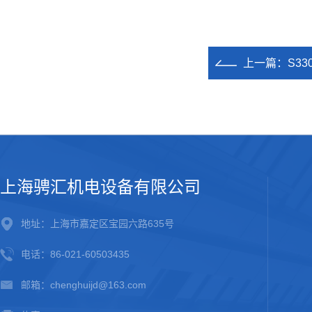
上一篇：
S3
上海骋汇机电设备有限公司
地址：上海市嘉定区宝园六路635号
电话：86-021-60503435
邮箱：chenghuijd@163.com