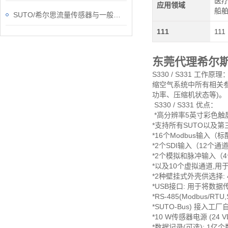
医疗
应用领域
船
SUTO/希尔思流量传感器与一般的水流传感器有什么不一样？
111
111
东莞代理希尔
S330 / S331 
缩空气系统中所有相关
功率、压缩机状态等)。
S330 / S331 优点：
*高分辨率5英寸彩色触
*支持所有SUTO以及
*16个Modbus输入（
*2个SDI输入（12个通
*2个模拟和脉冲输入（
*以及10个虚拟通道,用于
*2种壁挂式外壳供选择:
*USB接口: 用于将数
*RS-485(Modbus/RT
*SUTO-Bus) 接入工
*10 W传感器电源 (24 V
*数据记录(可选): 1亿