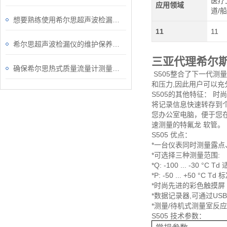
医疗
应用领域
道/
想要熟练使用希尔思超声波检漏仪得从结构入手
11
11
希尔思超声波检漏仪的维护保养规程
三亚代理希尔
确保希尔思热式质量流量计测量准确性的关键要点
S505整合了下一代测
和压力,因此用户可以充
S505的其他特征： 时
将记录信息快速转存到个
您办公室电脑，便于您在
速测量的特氟龙 软管。
S505 优点：
*一台仪表同时测量露
*可选择三种测量范围:
*Q: -100 ... -30 
*P: -50 ... +50 
*时尚先进的彩色触摸屏
*数据记录器,可通过U
*测量/待机式测量室反
S505 技术参数：