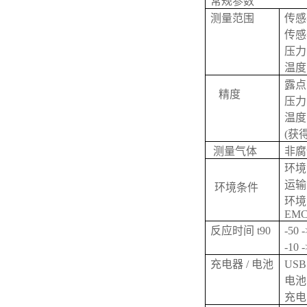
常规参数
测量范围
传感
传感
压力
温
露点
精度
压力
温度:
(获得
测量气体
非腐
环境温度
运输温度
环境条件
环境湿
EM
反应时间 t90
-50 
-10 
充电器 / 电池
US
电池
充电