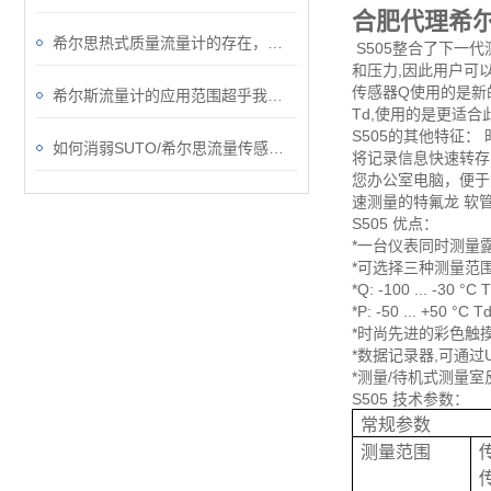
合肥代理希
希尔思热式质量流量计的存在，给行业丈量流体温度带来了便利
S505整合了下一代
和压力,因此用户可以
传感器Q使用的是新的Q
希尔斯流量计的应用范围超乎我们的想象
Td,使用的是更适
S505的其他特征：
如何消弱SUTO/希尔思流量传感器的正交干扰问题？
将记录信息快速转存
您办公室电脑，便于
速测量的特氟龙 软
S505 优点：
*一台仪表同时测量
*可选择三种测量范围
*Q: -100 ... -3
*P: -50 ... +5
*时尚先进的彩色触
*数据记录器,可通
*测量/待机式测量
S505 技术参数：
常规参数
测量范围