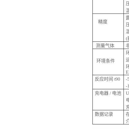
精度
温
(
测量气体
环
运
环境条件
环
反应时间 t90
-
-
充电器 / 电池
数据记录