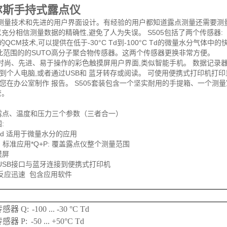
尔斯手持式露点仪
测量技术和先进的用户界面设计。有经验的用户都知道露点测量还需要测量在线压
充分相信测量数据的精确性,避免了人为失误。 S505包括了两个传感器:
CM技术,可以提供在低于-30°C Td到-100°C Td的微量水分气体中的
合此范围的的SUTO高分子聚合物传感器。这两个传感器更换非常方便。
 时尚、先进、易于操作的彩色触摸屏用户界面,类似智能手机。 数据记录器可在
到个人电脑,或者通过USB和 蓝牙转存或阅读。 可使用便携式打印机
您在办公室制作 报告。 S505套装包含一个坚实耐用的手提箱、一个测
管。
露点、温度和压力三个参数（三者合一）
:
0 °C Td 适用于微量水分的应用
0 °C Td 标准应用*Q+P: 覆盖露点仪整个测量范围
摸屏
过USB接口与蓝牙连接到便携式打印机
室反应迅速 包含应用软件
传感器 Q:
-100 ... -30 °C Td
传感器 P:
-50 ... +50°C Td