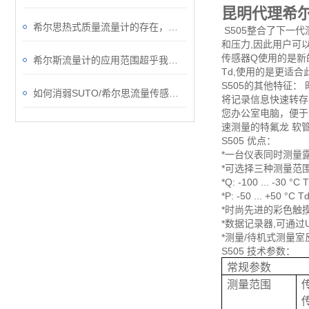
昆明代理希
希尔思热式质量流量计的存在，给行业丈量流体温度带来了便利
S505整合了下一代
和压力,因此用户可以
传感器Q使用的是新的Q
希尔斯流量计的应用范围超乎我们的想象
Td,使用的是更适
S505的其他特征：
如何消弱SUTO/希尔思流量传感器的正交干扰问题？
将记录信息快速转存
您办公室电脑，便于
速测量的特氟龙 软
S505 优点：
*一台仪表同时测量
*可选择三种测量范围
*Q: -100 ... -3
*P: -50 ... +5
*时尚先进的彩色触
*数据记录器,可通
*测量/待机式测量
S505 技术参数：
常规参数
测量范围