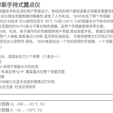
尔斯手持式露点仪
测量技术和先进的用户界面设计。有经验的用户都知道露点测量还需要测量在线压
充分相信测量数据的精确性,避免了人为失误。 S505包括了两个传感器:
CM技术,可以提供在低于-30°C Td到-100°C Td的微量水分气体中的
合此范围的的SUTO高分子聚合物传感器。这两个传感器更换非常方便。
 时尚、先进、易于操作的彩色触摸屏用户界面,类似智能手机。 数据记录器可在
到个人电脑,或者通过USB和 蓝牙转存或阅读。 可使用便携式打印机
您在办公室制作 报告。 S505套装包含一个坚实耐用的手提箱、一个测
管。
露点、温度和压力三个参数（三者合一）
:
0 °C Td 适用于微量水分的应用
0 °C Td 标准应用*Q+P: 覆盖露点仪整个测量范围
摸屏
过USB接口与蓝牙连接到便携式打印机
室反应迅速 包含应用软件
传感器 Q:
-100 ... -30 °C Td
传感器 P:
-50 ... +50°C Td