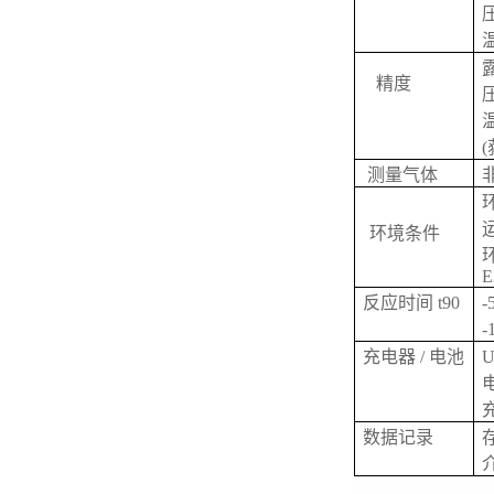
精度
温
(
测量气体
环
运
环境条件
环
反应时间 t90
-
-
充电器 / 电池
数据记录