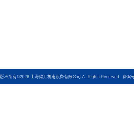
地址：上海市嘉定区宝园六路635号
电话：86-021-60503435
邮箱：chenghuijd@163.com
传真：86-021-60503435
版权所有©2026 上海骋汇机电设备有限公司 All Rights Reserved
备案号