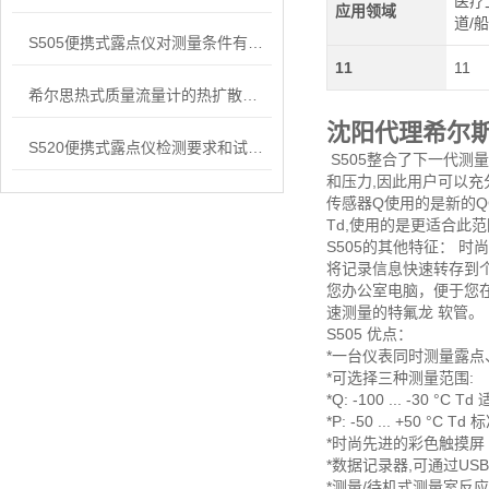
医疗
应用领域
道/
S505便携式露点仪对测量条件有些什么要求？
11
11
希尔思热式质量流量计的热扩散技术是一种在苛刻条件下性能优良、可靠性高的技术
沈阳代理希尔
S520便携式露点仪检测要求和试验方法
S505整合了下一代测
和压力,因此用户可以充
传感器Q使用的是新的QCM
Td,使用的是更适合此
S505的其他特征： 时
将记录信息快速转存到个
您办公室电脑，便于您在
速测量的特氟龙 软管。
S505 优点：
*一台仪表同时测量露
*可选择三种测量范围:
*Q: -100 ... -30 
*P: -50 ... +50 
*时尚先进的彩色触摸屏
*数据记录器,可通过U
*测量/待机式测量室反