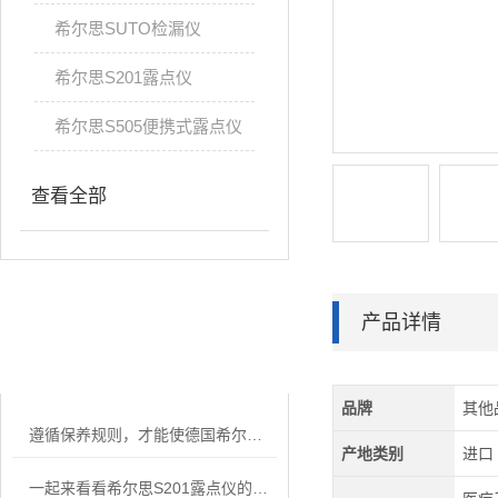
希尔思SUTO检漏仪
希尔思S201露点仪
希尔思S505便携式露点仪
查看全部
产品详情
相关文章
RELATED ARTICLES
品牌
其他
遵循保养规则，才能使德国希尔思流量计使用更久
产地类别
进口
一起来看看希尔思S201露点仪的禁用区域和可用区域