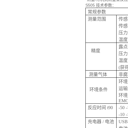
S505 技术参数：
常规参数
测量范围
传感
传感
压力
温
露点
精度
压力
温度:
(获得
测量气体
非腐
环境温度
运输温度
环境条件
环境湿
EM
反应时间 t90
-50 
-10 
充电器 / 电池
US