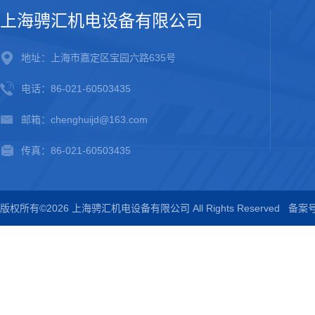
上海骋汇机电设备有限公司
地址：上海市嘉定区宝园六路635号
电话：86-021-60503435
邮箱：chenghuijd@163.com
传真：86-021-60503435
版权所有©2026 上海骋汇机电设备有限公司 All Rights Reserved
备案号