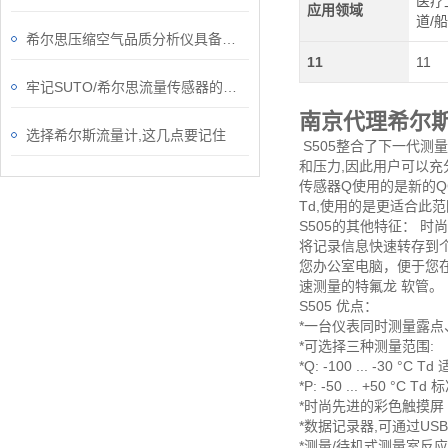
医疗
应用领域
道/
希尔思压缩空气品质分析仪具备的优势
11
11
牢记SUTO/希尔思流量传感器的工作原理，才能更好的使用它
南京代理希尔
选择希尔斯流量计,这几点要记住
S505整合了下一代测
和压力,因此用户可以充
传感器Q使用的是新的QCM
Td,使用的是更适合此
S505的其他特征： 时
将记录信息快速转存到个
您办公室电脑，便于您在
速测量的特氟龙 软管。
S505 优点：
*一台仪表同时测量露
*可选择三种测量范围:
*Q: -100 ... -30 
*P: -50 ... +50 
*时尚先进的彩色触摸屏
*数据记录器,可通过U
*测量/待机式测量室反