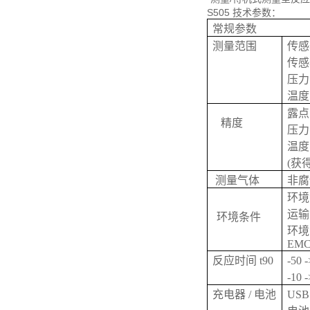
S505 技术参数：
常规参数
测量范围
传感
传感
压力
温
露点
精度
压力
温度:
(获得
测量气体
非腐
环境温度
运输温度
环境条件
环境湿
EM
反应时间 t90
-50 
-10 
充电器 / 电池
US