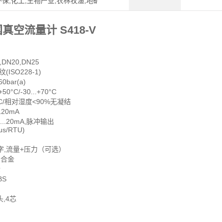
环保,化工,生物产业,农林牧渔,地矿
空流量计 S418-V
DN20,DN25
SO228-1)
0bar(a)
°C/-30...+70°C
°C/相对湿度<90%无凝结
120mA
..20mA,脉冲输出
s/RTU)
字,流量+压力（可选）
合金
金
BS
,4芯