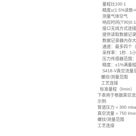
量程比100:1
精度±(1.5%读数+
测量气体空气
响应时间(T90)0.
接口无线方式连接手
提供读取数据记录
数据记录器内存大小：
通道：最多四个（
采样率：1秒...1
压力传感器范围：0.01.
精度：±1%满量
S418-V真空流量
螺纹/测量范围
工艺连接 DN8 
标准量程（l/min）
下表用于根据真空流
示例:
管道压力 = 300 mba
真空流量 = 750 l/mi
螺纹/测量范
工艺连接 DN8 
56 222
250 50