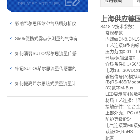
应用领域
RELATED ARTICLES
上海供应德国真
影响希尔思压缩空气品质分析仪准确性的因素
S418-V技术参数：
常规参数
S505便携式露点仪测量的气体有哪些用途？
内螺纹DN8,DN15,
工艺连接G型内螺纹(I
压力范围0.01...1.6
如何消弱SUTO/希尔思流量传感器的正交干扰问题？
环境/运输温度0...+50
介质条件0...+50
牢记SUTO/希尔思流量传感器的工作原理，才能更好的使用它
电源18...30VDC/
输出信号(A)模拟4.
(B)RS-485(Modbu
如何提高希尔思热式质量流量计的测量效率？
(C)数字M-Bus
LED显示屏4位数
材质工艺连接：铝
接触部件：铝合
上部外壳：PC+A
防护等级IP54
电气连接双M8接头
认证CE,RoHS
配置