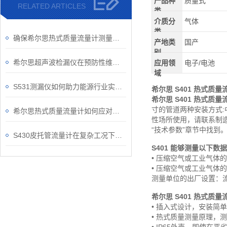
产品种
质量式
RELATED ARTICLES
类
介质分
气体
类
确保希尔思热式质量流量计测量准确性的关键要点
产地类
国产
别
希尔思超声波检漏仪在预防性维护中的作用
应用领
电子/电池
域
S531测漏仪如何助力能源行业实现安全运维？
希尔思 S401 热式质
希尔思 S401 热式质
寸的管道两种安装方式:中心
希尔思热式质量流量计如何应对复杂的工况？
性场所使用，请联系制
“技术参数”章节中找到
S430皮托管流量计在复杂工况下的稳定表现
S401 能够测量以下数据
• 压缩空气或工业气体
• 压缩空气或工业气体
测量单位的出厂设置：流
希尔思 S401 热式质
• 插入式设计，安装简
• 热式质量测量原理，