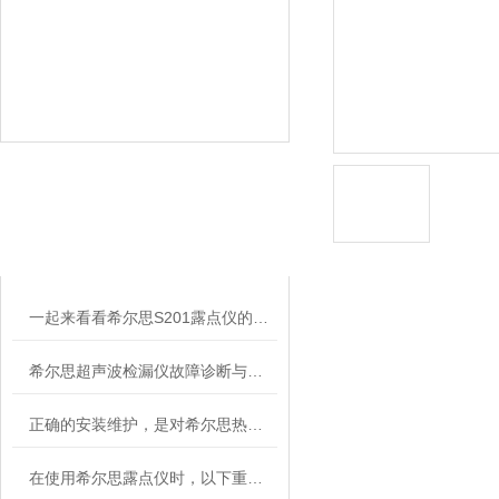
相关文章
RELATED ARTICLES
一起来看看希尔思S201露点仪的禁用区域和可用区域
希尔思超声波检漏仪故障诊断与处理
正确的安装维护，是对希尔思热式质量流量计的一种保障
在使用希尔思露点仪时，以下重要事项不可忽视